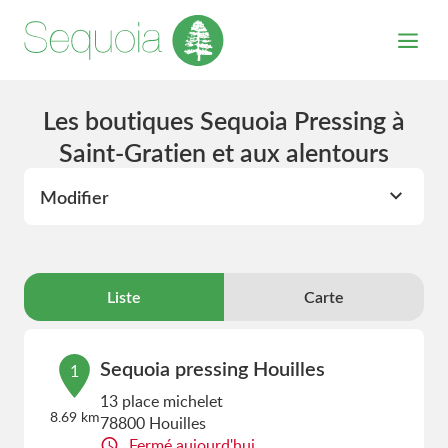
Les boutiques Sequoia Pressing à
Saint-Gratien et aux alentours
Modifier
Liste
Carte
Sequoia pressing Houilles
1
13 place michelet
8.69 km
78800 Houilles
Fermé aujourd'hui