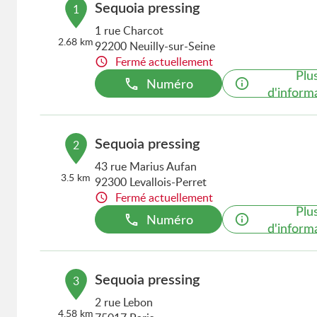
Sequoia pressing
1
1 rue Charcot
2.68 km
92200 Neuilly-sur-Seine
Fermé actuellement
Plu
Numéro
d'inform
Sequoia pressing
2
43 rue Marius Aufan
3.5 km
92300 Levallois-Perret
Fermé actuellement
Plu
Numéro
d'inform
Sequoia pressing
3
2 rue Lebon
4.58 km