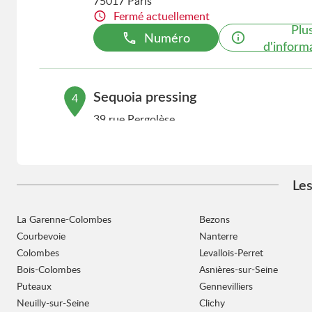
75017 Paris
Fermé actuellement
Plu
Numéro
d'inform
Sequoia pressing
4
39 rue Pergolèse
4.6 km
75116 Paris
Fermé actuellement
Plu
Numéro
d'inform
Les
La Garenne-Colombes
Bezons
Sequoia pressing Houilles
5
Courbevoie
Nanterre
13 place michelet
Colombes
Levallois-Perret
4.6 km
78800 Houilles
Bois-Colombes
Asnières-sur-Seine
Fermé actuellement
Puteaux
Gennevilliers
Plu
Neuilly-sur-Seine
Numéro
Clichy