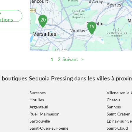
s
ations
20
19
1
2
Suivant
s
ations
 boutiques Sequoia Pressing dans les villes à proxi
Suresnes
Villeneuve-la
Houilles
Chatou
Argenteuil
Sannois
Rueil-Malmaison
Saint-Gratien
Sartrouville
Épinay-sur-Se
s
Saint-Ouen-sur-Seine
Saint-Cloud