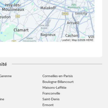
Leaflet
| Map ©2026
HERE
mité
-Garenne
Cormeilles-en-Parisis
Boulogne-Billancourt
Maisons-Laffitte
Franconville
ine
Saint-Denis
Ermont