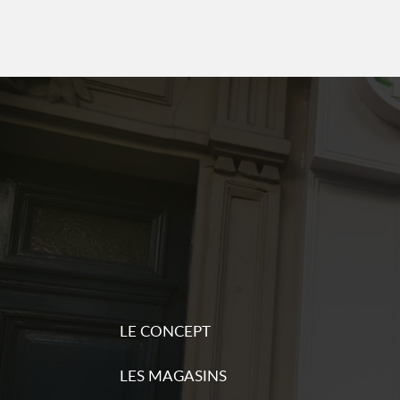
d'inform
Sequoia pressing
6
47 rue des Moines
5.88 km
75017 Paris
Fermé actuellement
Plu
Numéro
d'inform
Sequoia pressing
7
4 rue Corvetto
6.14 km
75008 Paris
Fermé actuellement
Plu
LE CONCEPT
Numéro
d'inform
LES MAGASINS