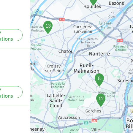
13
s
ations
8
s
ations
12