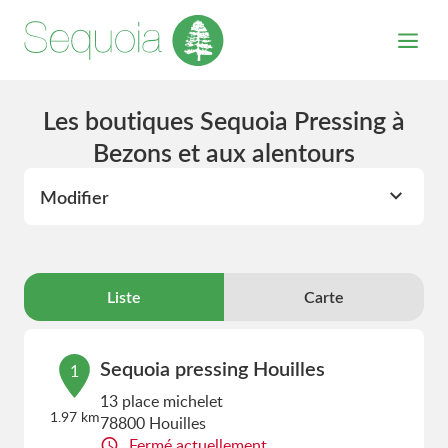
Les boutiques Sequoia Pressing à
Bezons et aux alentours
Modifier
Liste
Carte
Sequoia pressing Houilles
1
13 place michelet
1.97 km
78800 Houilles
Fermé actuellement