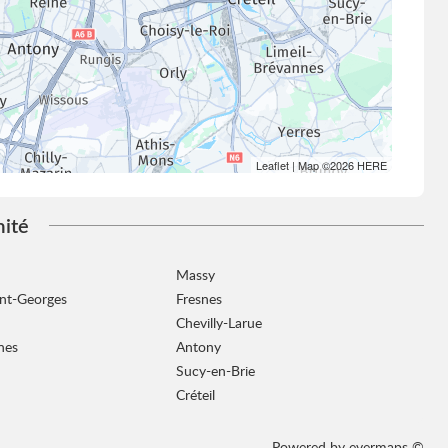
Leaflet
| Map ©2026
HERE
mité
Massy
int-Georges
Fresnes
Chevilly-Larue
nes
Antony
Sucy-en-Brie
Créteil
Powered by
evermaps ©