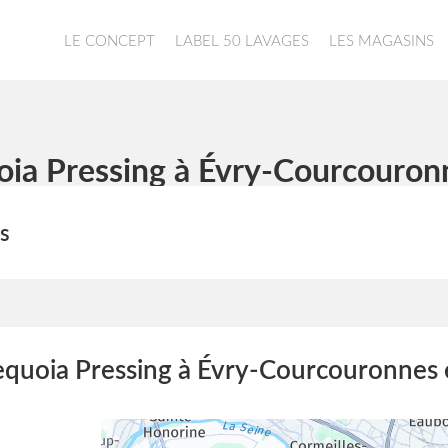
LE CONCEPT
LABEL 50 LAVAGES
LES MAGASINS
oia Pressing à Évry-Courcouronn
s
equoia Pressing à Évry-Courcouronnes e