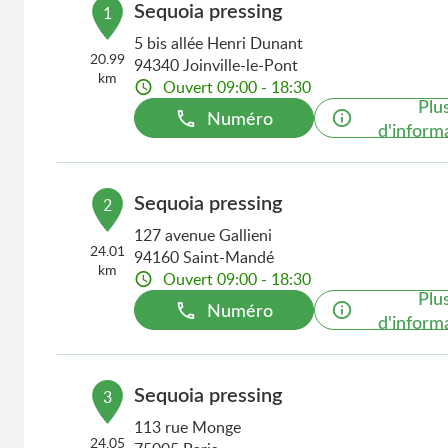
Sequoia pressing
1
5 bis allée Henri Dunant
20.99
94340 Joinville-le-Pont
km
Ouvert 09:00 - 18:30
Plu
Numéro
d'inform
Sequoia pressing
2
127 avenue Gallieni
24.01
94160 Saint-Mandé
km
Ouvert 09:00 - 18:30
Plu
Numéro
d'inform
Sequoia pressing
3
113 rue Monge
24.05