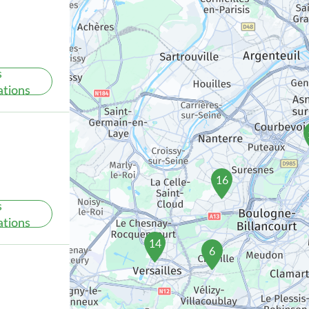
s
ations
16
s
ations
14
6