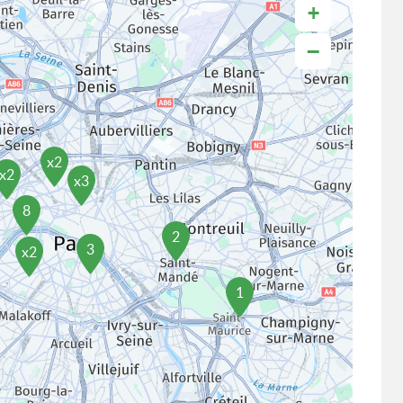
+
−
x2
x2
x3
8
2
3
x2
1