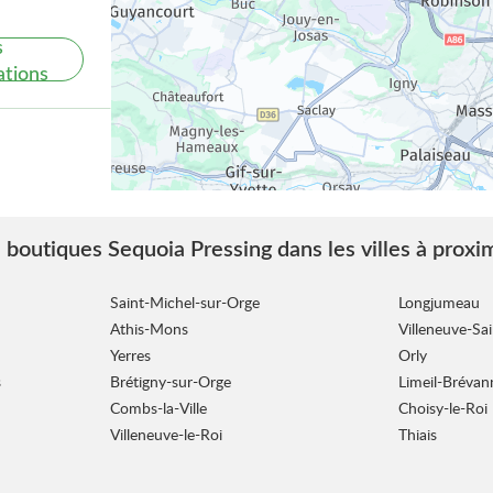
s
ations
 boutiques Sequoia Pressing dans les villes à proxi
s
ations
Saint-Michel-sur-Orge
Longjumeau
Athis-Mons
Villeneuve-Sa
Yerres
Orly
s
Brétigny-sur-Orge
Limeil-Brévan
Combs-la-Ville
Choisy-le-Roi
Villeneuve-le-Roi
Thiais
s