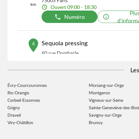
75005 Paris
km
Ouvert 09:00 - 18:30
Plu
Numéro
d'inform
Sequoia pressing
4
60 rue Dombasle
24.77
75015 Paris
km
Ouvert 09:00 - 18:30
Les
Plu
Numéro
d'inform
Évry-Courcouronnes
Morsang-sur-Orge
Ris-Orangis
Montgeron
Corbeil-Essonnes
Vigneux-sur-Seine
Sequoia pressing
5
Grigny
Sainte-Geneviève-des-Boi
24 rue des Volontaires
Draveil
Savigny-sur-Orge
25.28
75015 Paris
Viry-Châtillon
Brunoy
km
Ouvert 09:00 - 18:30
Plu
Numéro