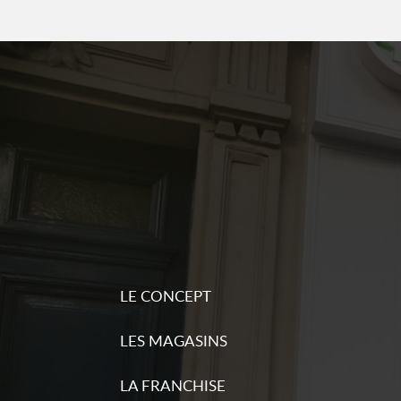
d'inform
Sequoia pressing
6
22bis rue de Jouy
26.28
78220 Viroflay
km
Ouvert 08:00 - 19:00
Plu
Numéro
d'inform
Sequoia pressing
7
55 rue Réaumur
26.94
75002 Paris
LE CONCEPT
km
Ouvert 09:00 - 18:30
Plu
Numéro
LES MAGASINS
d'inform
LA FRANCHISE