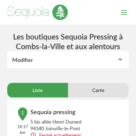
Les boutiques Sequoia Pressing à
Combs-la-Ville et aux alentours
Modifier
Liste
Carte
Sequoia pressing
1
5 bis allée Henri Dunant
18.17
94340 Joinville-le-Pont
km
Fermé actuellement