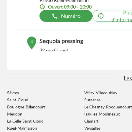
92500 Rueil-Malmaison
Ouvert 09:00 - 20:00
Plu
Numéro
d'inform
Sequoia pressing
4
32 rue Carnot
5.15 km
78000 Versailles
Ouvert 09:00 - 18:00
Plu
Numéro
d'inform
Les
Sèvres
Vélizy-Villacoublay
Sequoia pressing
5
Saint-Cloud
Suresnes
1 rue Charcot
Boulogne-Billancourt
Le Chesnay-Rocquencourt
8 km
92200 Neuilly-sur-Seine
Meudon
Issy-les-Moulineaux
Ouvert 09:00 - 19:00
La Celle-Saint-Cloud
Clamart
Plu
Rueil-Malmaison
Numéro
Versailles