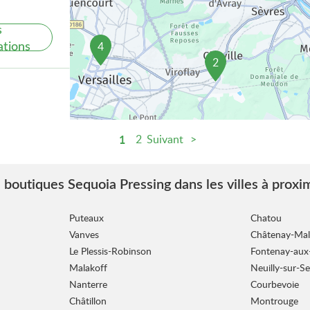
s
ations
4
2
1
2
Suivant
s
ations
 boutiques Sequoia Pressing dans les villes à proxi
Puteaux
Chatou
Vanves
Châtenay-Mal
Le Plessis-Robinson
Fontenay-aux
Malakoff
Neuilly-sur-Se
Nanterre
Courbevoie
s
Châtillon
Montrouge