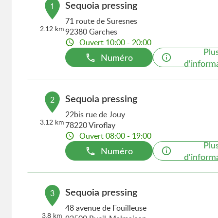
Sequoia pressing
1
71 route de Suresnes
2.12 km
92380 Garches
Ouvert 10:00 - 20:00
Plu
Numéro
d'inform
Sequoia pressing
2
22bis rue de Jouy
3.12 km
78220 Viroflay
Ouvert 08:00 - 19:00
Plu
Numéro
d'inform
Sequoia pressing
3
48 avenue de Fouilleuse
3.8 km