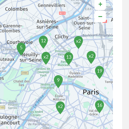
+
−
12
x2
5
x2
x2
13
19
9
16
x2