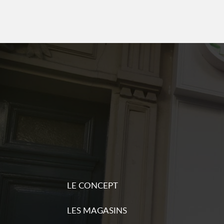
d'inform
Sequoia pressing
6
60 rue Dombasle
8.24 km
75015 Paris
Ouvert 09:00 - 18:30
Plu
Numéro
d'inform
Sequoia pressing
7
39 rue Pergolèse
8.51 km
75116 Paris
Ouvert 09:00 - 18:30
Plu
LE CONCEPT
Numéro
d'inform
LES MAGASINS