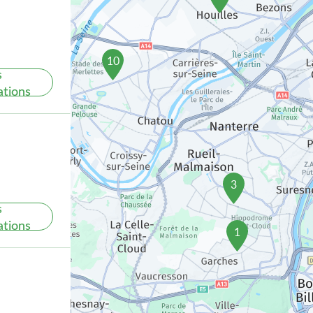
10
s
ations
3
s
ations
1