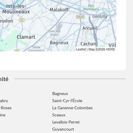
Leaflet
| Map ©2026
HERE
mité
Bagneux
abry
Saint-Cyr-l'École
-Roses
La Garenne-Colombes
ine
Sceaux
Levallois-Perret
Guyancourt