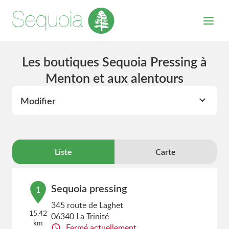
Les boutiques Sequoia Pressing à
Menton et aux alentours
Modifier
Liste
Carte
Sequoia pressing
1
345 route de Laghet
15.42
06340 La Trinité
km
Fermé actuellement