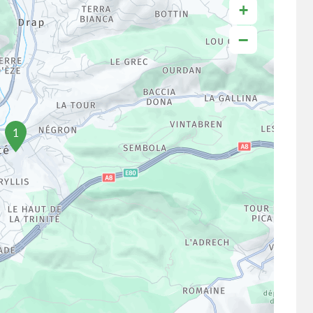
+
−
1