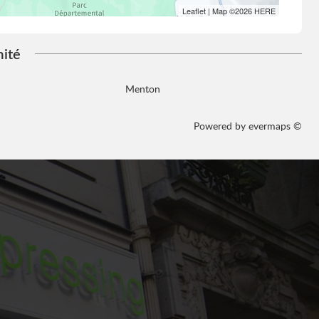
Leaflet
| Map ©2026
HERE
mité
Menton
Powered by
evermaps ©