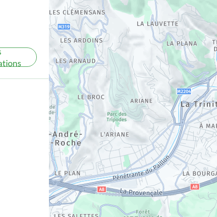
s
ations