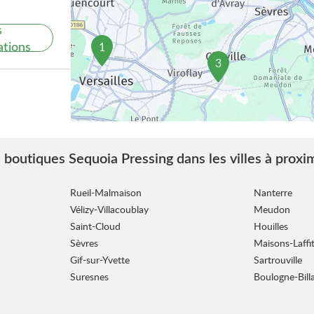
s
ations
1
3
 boutiques Sequoia Pressing dans les villes à proxi
s
ations
Rueil-Malmaison
Nanterre
Vélizy-Villacoublay
Meudon
Saint-Cloud
Houilles
Sèvres
Maisons-Laffi
Gif-sur-Yvette
Sartrouville
Suresnes
Boulogne-Bill
s