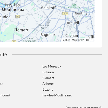
Leaflet
| Map ©2026
HERE
mité
Les Mureaux
Puteaux
Clamart
tte
Achères
Bezons
ancourt
Issy-les-Moulineaux
Powered by
evermaps ©