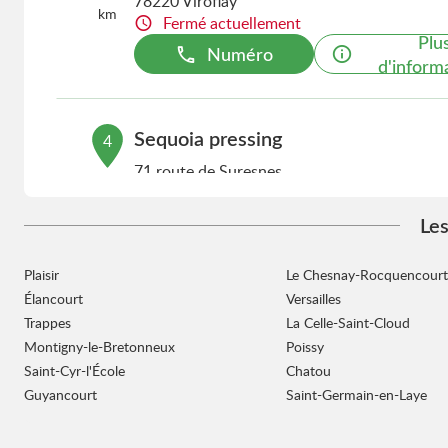
78220 Viroflay
km
Fermé actuellement
Plu
Numéro
d'inform
Sequoia pressing
4
71 route de Suresnes
15.62
92380 Garches
km
Fermé actuellement
Les
Plu
Numéro
d'inform
Plaisir
Le Chesnay-Rocquencourt
Élancourt
Versailles
Trappes
La Celle-Saint-Cloud
Sequoia pressing
5
Montigny-le-Bretonneux
Poissy
48 avenue de Fouilleuse
Saint-Cyr-l'École
Chatou
15.88
92500 Rueil-Malmaison
Guyancourt
Saint-Germain-en-Laye
km
Fermé actuellement
Plu
Numéro