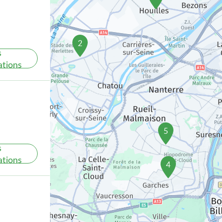
2
s
ations
5
s
ations
4