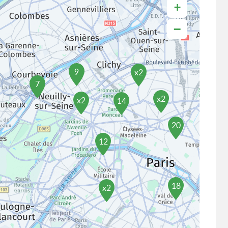
+
−
9
x2
7
x2
x2
14
20
12
18
x2