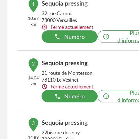
Sequoia pressing
1
32 rue Carnot
10.67
78000 Versailles
km
Fermé actuellement
Plu
Numéro
d'inform
Sequoia pressing
2
21 route de Montesson
14.04
78110 Le Vésinet
km
Fermé actuellement
Plu
Numéro
d'inform
Sequoia pressing
3
22bis rue de Jouy
14.89