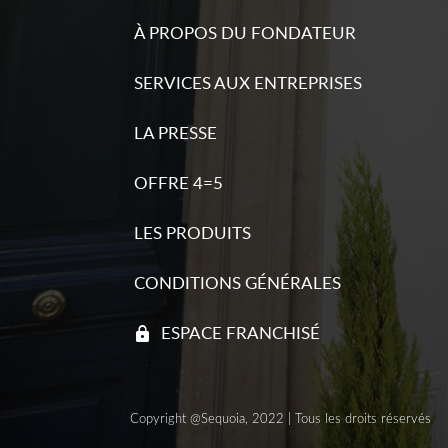
Sequoia pressing
8
À PROPOS DU FONDATEUR
39 rue Pergolèse
22.53
75116 Paris
km
SERVICES AUX ENTREPRISES
Fermé actuellement
Plu
Numéro
d'inform
LA PRESSE
OFFRE 4=5
Sequoia pressing
9
LES PRODUITS
43 rue Marius Aufan
23.14
92300 Levallois-Perret
km
Fermé actuellement
CONDITIONS GÉNÉRALES
Plu
Numéro
d'inform
ESPACE FRANCHISÉ
Sequoia pressing
10
Copyright @Sequoia, 2022 | Tous les droits réservés
60 rue Dombasle
23.24