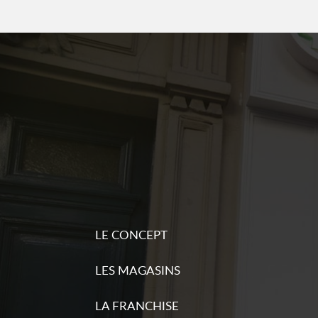
d'inform
Sequoia pressing Houilles
6
13 place michelet
18.55
78800 Houilles
km
Fermé actuellement
Plu
Numéro
d'inform
Sequoia pressing
7
1 rue Charcot
21.12
92200 Neuilly-sur-Seine
LE CONCEPT
km
Fermé actuellement
Plu
Numéro
LES MAGASINS
d'inform
LA FRANCHISE