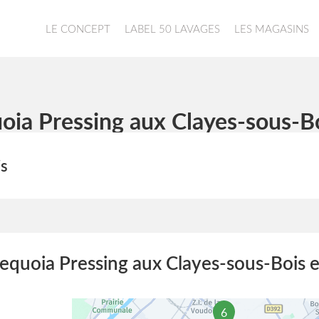
LE CONCEPT
LABEL 50 LAVAGES
LES MAGASINS
oia Pressing aux Clayes-sous-Bo
is
equoia Pressing aux Clayes-sous-Bois e
6