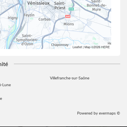
Leaflet
| Map ©2026
HERE
mité
Villefranche-sur-Saône
i-Lune
pe
Powered by
evermaps ©