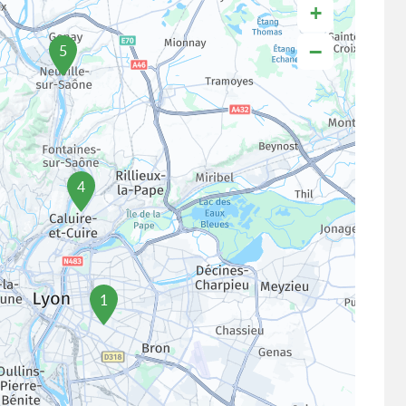
+
−
5
4
1