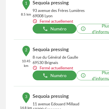
Sequoia pressing
1
93 avenue des Frères Lumières
8.5 km
69008 Lyon
Fermé actuellement
Plu
Numéro
d'inform
Sequoia pressing
2
8 rue du Général de Gaulle
10.45
69530 Brignais
km
Fermé actuellement
Plu
Numéro
d'inform
Sequoia pressing
3
11 avenue Edouard Millaud
14.8 km