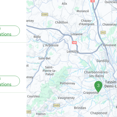
s
ations
s
ations
3