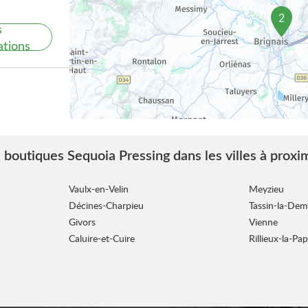
2
s
ations
 boutiques Sequoia Pressing dans les villes à proxi
s
ations
Vaulx-en-Velin
Meyzieu
Décines-Charpieu
Tassin-la-Dem
Givors
Vienne
Caluire-et-Cuire
Rillieux-la-Pa
s