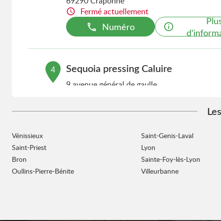
69290 Craponne
Fermé actuellement
Plu
Numéro
d'inform
Sequoia pressing Caluire
4
9 avenue général de gaulle
15.25
69300 Caluire-et-Cuire
km
Fermé actuellement
Les
Plu
Numéro
d'inform
Vénissieux
Saint-Genis-Laval
Saint-Priest
Lyon
Bron
Sainte-Foy-lès-Lyon
Sequoia pressing
5
Oullins-Pierre-Bénite
Villeurbanne
8 quai Pasteur
23.29
69250 Neuville-sur-Saône
km
Fermé aujourd'hui
Plu
Numéro