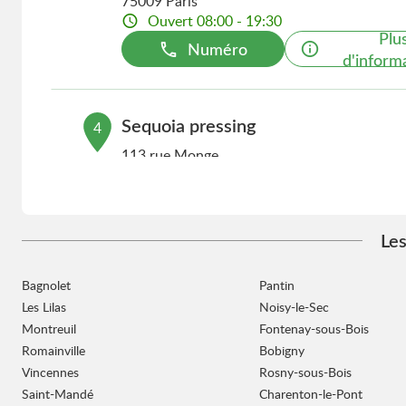
75009 Paris
Ouvert 08:00 - 19:30
Plu
Numéro
d'inform
Sequoia pressing
4
113 rue Monge
5.82 km
75005 Paris
Ouvert 08:00 - 19:30
Plu
Numéro
d'inform
Les
Bagnolet
Pantin
Sequoia pressing
5
Les Lilas
Noisy-le-Sec
41 rue Notre-Dame de Lorette
Montreuil
Fontenay-sous-Bois
6.15 km
75009 Paris
Romainville
Bobigny
Ouvert 08:00 - 19:30
Vincennes
Rosny-sous-Bois
Plu
Saint-Mandé
Numéro
Charenton-le-Pont