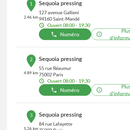
Sequoia pressing
1
127 avenue Gallieni
2.46 km
94160 Saint-Mandé
Ouvert 08:00 - 19:30
Plu
Numéro
d'inform
Sequoia pressing
2
55 rue Réaumur
4.89 km
75002 Paris
Ouvert 08:00 - 19:30
Plu
Numéro
d'inform
Sequoia pressing
3
84 rue Lafayette
5.26 km