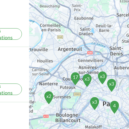
s
ations
x3
17
x3
x3
s
ations
x2
x3
4