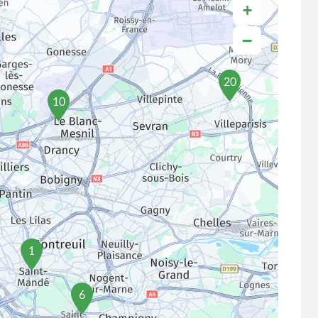
+
−
20
10
1
6