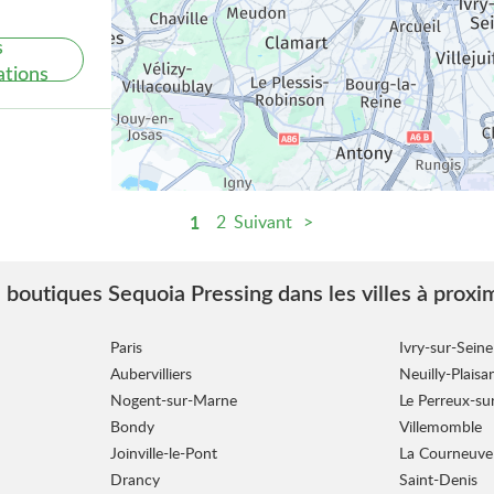
s
ations
1
2
Suivant
s
ations
 boutiques Sequoia Pressing dans les villes à proxi
Paris
Ivry-sur-Seine
Aubervilliers
Neuilly-Plaisa
Nogent-sur-Marne
Le Perreux-s
Bondy
Villemomble
Joinville-le-Pont
La Courneuve
s
Drancy
Saint-Denis