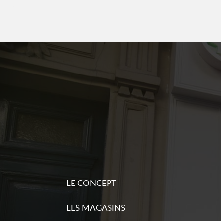
d'inform
Sequoia pressing
6
5 bis allée Henri Dunant
6.58 km
94340 Joinville-le-Pont
Ouvert 08:00 - 19:30
Plu
Numéro
d'inform
Sequoia pressing
7
3 rue Félix Ziem
6.67 km
75018 Paris
Ouvert 08:00 - 19:30
Plu
LE CONCEPT
Numéro
d'inform
LES MAGASINS