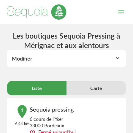
Les boutiques Sequoia Pressing à
Mérignac et aux alentours
Modifier
Liste
Carte
Sequoia pressing
1
6 cours de l'Yser
6.44 km
33000 Bordeaux
Fermé aujourd'hui