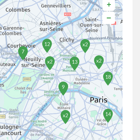
+
−
12
x2
7
x2
x2
13
18
9
14
x2