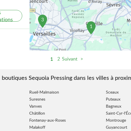
s
ations
3
1
1
2
Suivant
s
ations
 boutiques Sequoia Pressing dans les villes à proxi
Rueil-Malmaison
Sceaux
Suresnes
Puteaux
Vanves
Bagneux
Châtillon
Saint-Cyr-l'Éc
Fontenay-aux-Roses
Montrouge
s
Malakoff
Guyancourt