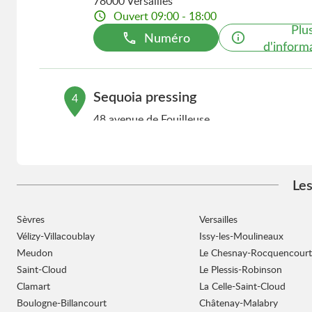
78000 Versailles
Ouvert 09:00 - 18:00
Plu
Numéro
d'inform
Sequoia pressing
4
48 avenue de Fouilleuse
5.86 km
92500 Rueil-Malmaison
Ouvert 09:00 - 20:00
Plu
Numéro
d'inform
Les
Sèvres
Versailles
Sequoia pressing
5
Vélizy-Villacoublay
Issy-les-Moulineaux
60 rue Dombasle
Meudon
Le Chesnay-Rocquencourt
8.74 km
75015 Paris
Saint-Cloud
Le Plessis-Robinson
Ouvert 09:00 - 18:30
Clamart
La Celle-Saint-Cloud
Plu
Boulogne-Billancourt
Numéro
Châtenay-Malabry