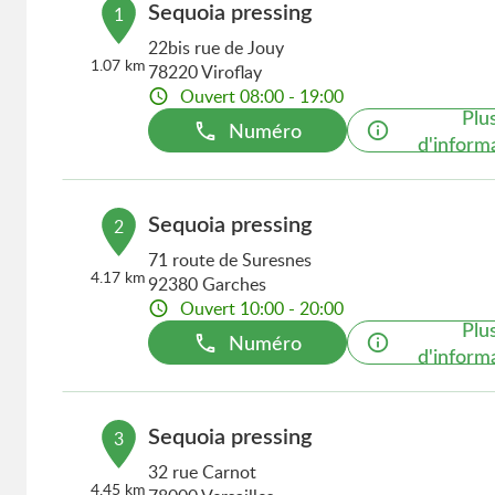
Sequoia pressing
1
22bis rue de Jouy
1.07 km
78220 Viroflay
Ouvert 08:00 - 19:00
Plu
Numéro
d'inform
Sequoia pressing
2
71 route de Suresnes
4.17 km
92380 Garches
Ouvert 10:00 - 20:00
Plu
Numéro
d'inform
Sequoia pressing
3
32 rue Carnot
4.45 km