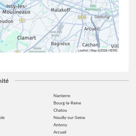
Leaflet
| Map ©2026
HERE
mité
Nanterre
Bourg-la-Reine
Chatou
ole
Neuilly-sur-Seine
Antony
Arcueil