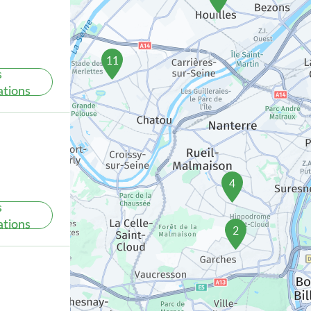
11
s
ations
4
s
ations
2