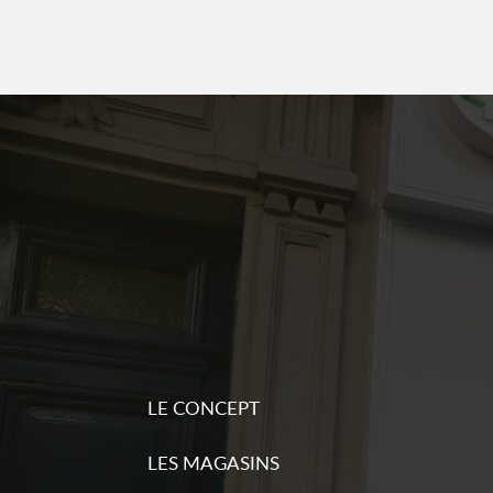
d'inform
Sequoia pressing
6
24 rue des Volontaires
9.39 km
75015 Paris
Ouvert 09:00 - 18:30
Plu
Numéro
d'inform
Sequoia pressing
7
1 rue Charcot
9.74 km
92200 Neuilly-sur-Seine
Ouvert 09:00 - 19:00
Plu
LE CONCEPT
Numéro
d'inform
LES MAGASINS