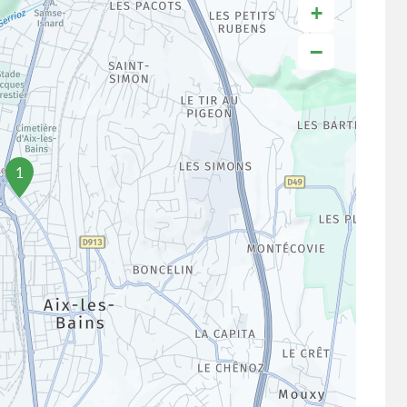
+
−
1