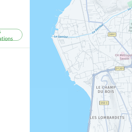
s
ations