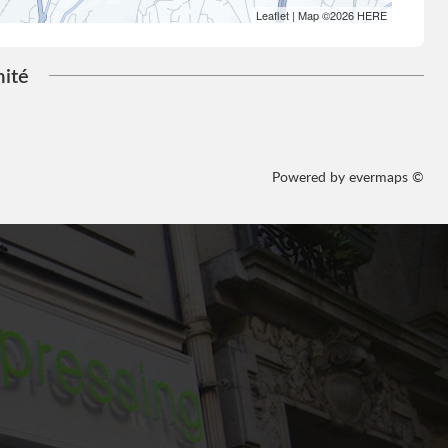
Leaflet
| Map ©2026
HERE
mité
Powered by
evermaps ©